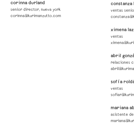
corinna durland
constanza
senior director, nueva york
ventas senio
corinna@kurimanzutto.com
constanza@
ximena la
ventas
ximena@kur
abril gonz
relaciones c
abril@kurim
sofía rold
ventas
sofiar@kuri
mariana a
asistente de
mariana@ku