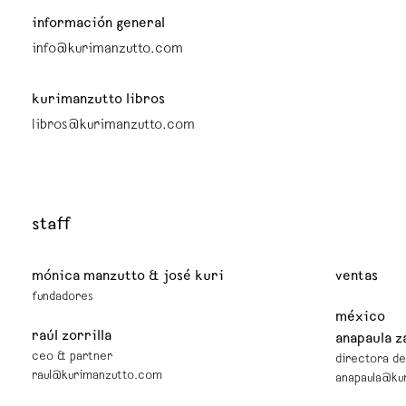
información general
info@kurimanzutto.com
kurimanzutto libros
libros@kurimanzutto.com
staff
mónica manzutto & josé kuri
ventas
fundadores
méxico
raúl zorrilla
anapaula 
ceo & partner
directora de
raul@kurimanzutto.com
anapaula@ku