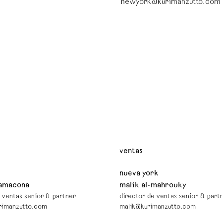
newyork@kurimanzutto.com
ventas
nueva york
zamacona
malik al-mahrouky
 ventas senior & partner
director de ventas senior & part
rimanzutto.com
malik@kurimanzutto.com