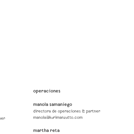
operaciones
manola samaniego
directora de operaciones & partner
manola@kurimanzutto.com
ner
martha reta