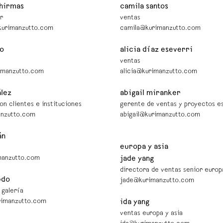
 hirmas
camila santos
r
ventas
kurimanzutto.com
camila@kurimanzutto.com
zo
alicia díaz eseverri
ventas
imanzutto.com
alicia@kurimanzutto.com
ález
abigail miranker
on clientes e instituciones
gerente de ventas y proyectos e
anzutto.com
abigail@kurimanzutto.com
án
europa y asia
manzutto.com
jade yang
directora de ventas senior europ
bdo
jade@kurimanzutto.com
 galería
rimanzutto.com
ida yang
ventas europa y asia