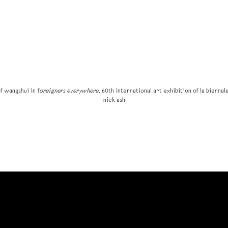
f wangshui in f
oreigners everywhere
, 60th international art exhibition of la biennal
nick ash