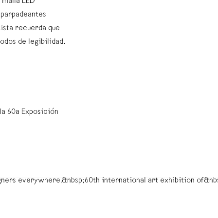
e malla LED
s parpadeantes
tista recuerda que
odos de legibilidad.
la 60a Exposición