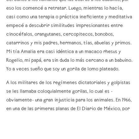
eso los comencé a retratar. Luego, mientras lo hacía,
casi como una terapia o práctica ineficiente y meditativa
empecé a descubrir similitudes impresionantes entre
cinocéfalos, orangutanes, cercopitecos, bonobos,
catarrinos y mis padres, hermanos, tías, abuelas y primos.
Mi tía Amalia era casi idéntica a un macaco rhesus y
Rogelio, mi papá, era sin duda lo más cercano a un babuino.
Yo a veces sueño que soy un gorila de lomo plateado.
A los militares de los regímenes dictatoriales y golpistas
se les llamaba coloquialmente gorilas, lo cual es -
obviamente- una gran injusticia para los animales. En 1966,
en una de las primeras planas de El Diario de México, por
un supuesto error de imprenta, se intercambiaron los pies
de fotos de un par de orangutanes recién obsequiados al
zoológico de Chapultepec y el de una convención de