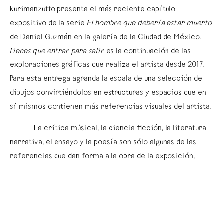
kurimanzutto presenta el más reciente capítulo
expositivo de la serie
El hombre que debería estar muerto
de Daniel Guzmán en la galería de la Ciudad de México.
Tienes que entrar para salir
es la continuación de las
exploraciones gráficas que realiza el artista desde 2017.
Para esta entrega agranda la escala de una selección de
dibujos convirtiéndolos en estructuras y espacios que en
sí mismos contienen más referencias visuales del artista.
La crítica músical, la ciencia ficción, la literatura
narrativa, el ensayo y la poesía son sólo algunas de las
referencias que dan forma a la obra de la exposición,
principalmente la obra de: Lester Bangs, Bob Dylan, Greil
Marcus, Jorge Luis Borges, Philip K. Dick, Rodolfo Walsh,
Ricardo Piglia, Julio Cortazar, Roberto Bolaño, José
Agustín, Alejandro Zambra, Oswaldo Zavala, Tamara