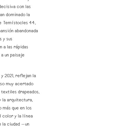
ecisiva con las
ían dominado la
e Temístocles 44,
 mansión abandonada
s y sus
 a las rápidas
 a un paisaje
y 2021, reflejan la
 uso muy acertado
os textiles drapeados,
y la arquitectura,
 más que en los
 color y la línea
e la ciudad —un