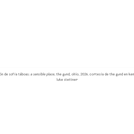
ión de sofía táboas:
a sensible place
, the gund, ohio, 2026. cortesía de the gund en ken
luke stettner