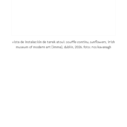
vista de instalación de tarek atoui:
souffle continu, sunflowers
, irish
museum of modern art (imma), dublín, 2026. foto: ros kavanagh