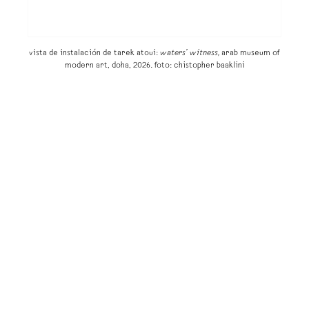
vista de instalación de tarek atoui:
waters’ witness,
arab museum of
modern art, doha, 2026. foto: chistopher baaklini