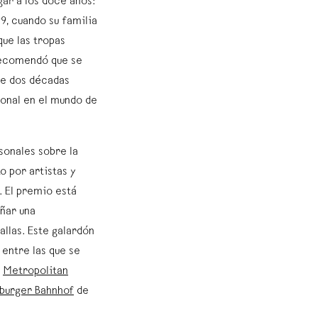
gar a los doce años:
99, cuando su familia
que las tropas
 recomendó que se
de dos décadas
ional en el mundo de
sonales sobre la
o por artistas y
. El premio está
eñar una
llas. Este galardón
 entre las que se
l
Metropolitan
burger Bahnhof
de