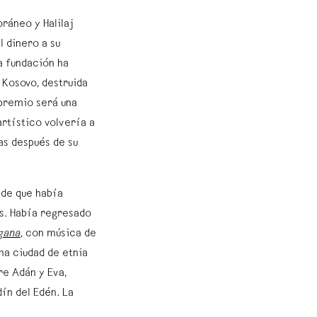
ráneo y Halilaj
l dinero a su
a fundación ha
 Kosovo, destruida
 premio será una
artístico volvería a
as después de su
 de que había
is. Había regresado
gana
, con música de
na ciudad de etnia
re Adán y Eva,
dín del Edén. La