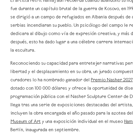
El artista Petrit Halilaj aún recuerda cuando abandonó su ho
fue durante un capítulo brutal de la guerra de Kosovo, en 19
se dirigió a un campo de refugiados en Albania después de 
serbias incendiaran su pueblo. Un psicólogo del campo le
dedicara al dibujo como vía de expresión creativa, y más 
después, esto ha dado lugar a una célebre carrera internac
la escultura.
Reconociendo su capacidad para entretejer narrativas per
libertad y el desplazamiento en su obra, un jurado compuest
curadores lo ha nombrado ganador del
Premio Nasher 2027
dotado con 100 000 dólares y ofrece la oportunidad de dis
programación pública con el Nasher Sculpture Center de Da
llega tras una serie de exposiciones destacadas del artista,
incluyen la obra encargada el año pasado para la azotea de
Museum of Art
y una exposición individual en el museo
Ham
Berlín, inaugurada en septiembre.