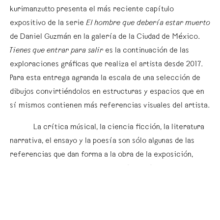
kurimanzutto presenta el más reciente capítulo
expositivo de la serie
El hombre que debería estar muerto
de Daniel Guzmán en la galería de la Ciudad de México.
Tienes que entrar para salir
es la continuación de las
exploraciones gráficas que realiza el artista desde 2017.
Para esta entrega agranda la escala de una selección de
dibujos convirtiéndolos en estructuras y espacios que en
sí mismos contienen más referencias visuales del artista.
La crítica músical, la ciencia ficción, la literatura
narrativa, el ensayo y la poesía son sólo algunas de las
referencias que dan forma a la obra de la exposición,
principalmente la obra de: Lester Bangs, Bob Dylan, Greil
Marcus, Jorge Luis Borges, Philip K. Dick, Rodolfo Walsh,
Ricardo Piglia, Julio Cortazar, Roberto Bolaño, José
Agustín, Alejandro Zambra, Oswaldo Zavala, Tamara