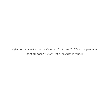
vista de instalación de
marta minujín: intensify life
en copenhagen
contemporary, 2024. foto: david stjernholm