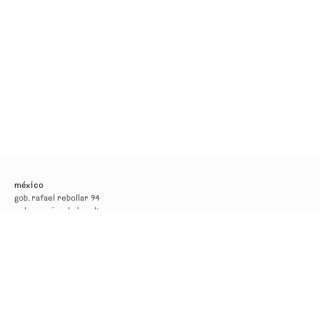
méxico
gob. rafael rebollar 94
col. san miguel chapultepec
11850, ciudad de méxico
tel. +52 55 52 56 24 08
info@kurimanzutto.com
horarios
martes a jueves: 11am — 6pm
viernes y sábado: 11am — 4pm
entrada libre