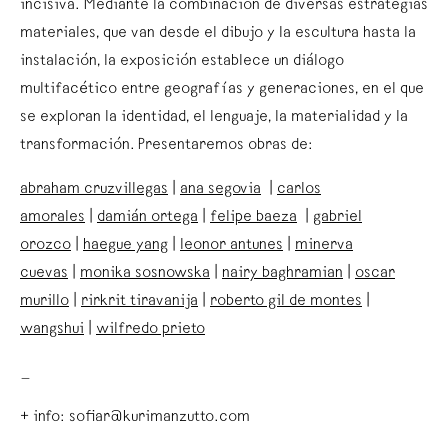
incisiva. Mediante la combinación de diversas estrategias
materiales, que van desde el dibujo y la escultura hasta la
instalación, la exposición establece un diálogo
multifacético entre geografías y generaciones, en el que
se exploran la identidad, el lenguaje, la materialidad y la
transformación. Presentaremos obras de:
abraham cruzvillegas
|
ana segovia
|
carlos
amorales
|
damián ortega
|
felipe baeza
|
gabriel
orozco
|
haegue yang
|
leonor antunes
|
minerva
cuevas
|
monika sosnowska
|
nairy baghramian
|
oscar
murillo
|
rirkrit tiravanija
|
roberto gil de montes
|
wangshui
|
wilfredo prieto
_
+ info: sofiar@kurimanzutto.com