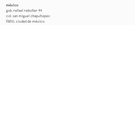
méxico
gob. rafael rebollar 94
col. san miguel chapultepec
11850, ciudad de méxico
tel. +52 55 52 56 24 08
info@kurimanzutto.com
horarios
martes a jueves: 11am — 6pm
viernes y sábado: 11am — 4pm
entrada libre
*la galería permanecerá cerrada por montaje del 17 al 29 de agosto*
nueva york
516 w 20th street
10011, nueva york
tel. +1 212 933 4470
newyork@kurimanzutto.com
horarios de verano
lunes a viernes: 10 am – 6 pm
entrada libre
* la galería permanecerá cerrada del 3 de agosto al 10 de septiembre *